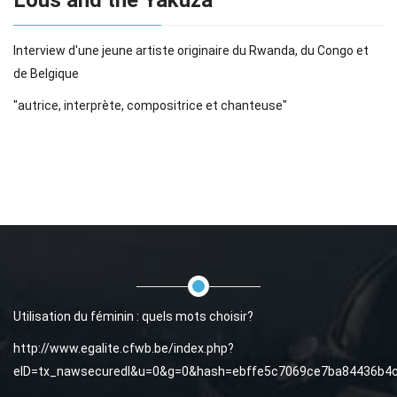
Interview d'une jeune artiste originaire du Rwanda, du Congo et
de Belgique
"autrice, interprète, compositrice et chanteuse"
Utilisation du féminin : quels mots choisir?
http://www.egalite.cfwb.be/index.php?
eID=tx_nawsecuredl&u=0&g=0&hash=ebffe5c7069ce7ba84436b4ca